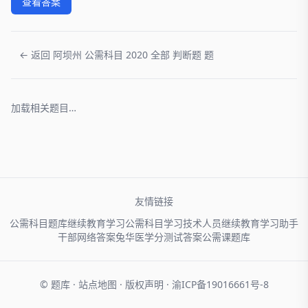
查看答案
← 返回 阿坝州 公需科目 2020 全部 判断题 题
加载相关题目…
友情链接
公需科目题库
继续教育学习
公需科目学习
技术人员
继续教育学习助手
干部网络
答案兔
华医学分
测试答案
公需课题库
© 题库 ·
站点地图
·
版权声明
·
渝ICP备19016661号-8