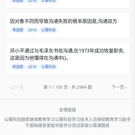
单选题
2016
公需科目
因对象不同而导致沟通失败的根本原因是,沟通双方
单选题
2016
公需科目
邓小平通过与毛泽东书信沟通,在1973年成功恢复职务,
这是因为他懂得在沟通中()。
单选题
2016
公需科目
‹ 上一页
第 1 / 150 页 · 共 2984 题
下一页 ›
友情链接
公需科目题库
继续教育学习
公需科目学习
技术人员
继续教育学习助手
干部网络
答案兔
华医学分
测试答案
公需课题库