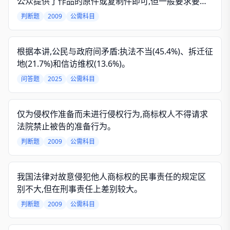
公众提供了作品的原件或复制件即可,但一般要求要有
硬拷贝。
判断题
2009
公需科目
根据本讲,公民与政府间矛盾:执法不当(45.4%)、拆迁征
地(21.7%)和信访维权(13.6%)。
问答题
2025
公需科目
仅为侵权作准备而未进行侵权行为,商标权人不得请求
法院禁止被告的准备行为。
判断题
2009
公需科目
我国法律对故意侵犯他人商标权的民事责任的规定区
别不大,但在刑事责任上差别较大。
判断题
2009
公需科目