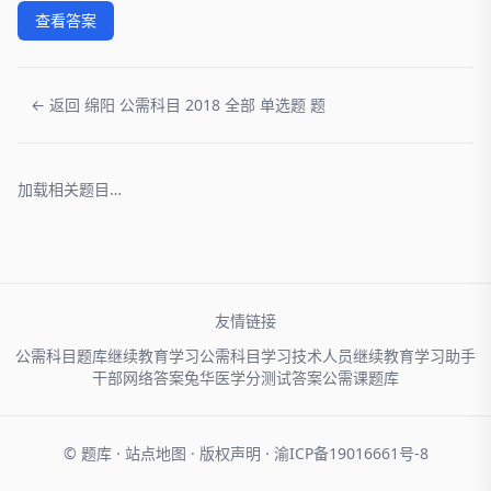
查看答案
← 返回 绵阳 公需科目 2018 全部 单选题 题
加载相关题目…
友情链接
公需科目题库
继续教育学习
公需科目学习
技术人员
继续教育学习助手
干部网络
答案兔
华医学分
测试答案
公需课题库
© 题库 ·
站点地图
·
版权声明
·
渝ICP备19016661号-8