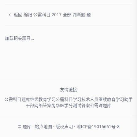
← 返回 绵阳 公需科目 2017 全部 判断题 题
加载相关题目…
友情链接
公需科目题库
继续教育学习
公需科目学习
技术人员
继续教育学习助手
干部网络
答案兔
华医学分
测试答案
公需课题库
© 题库 ·
站点地图
·
版权声明
·
渝ICP备19016661号-8