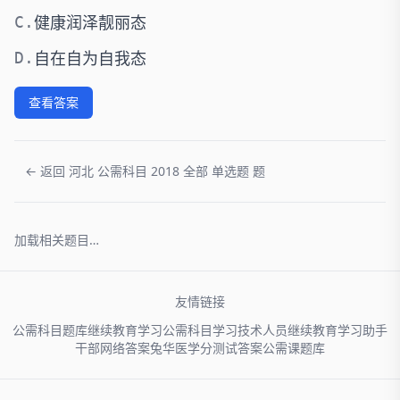
健康润泽靓丽态
C.
自在自为自我态
D.
查看答案
← 返回 河北 公需科目 2018 全部 单选题 题
加载相关题目…
友情链接
公需科目题库
继续教育学习
公需科目学习
技术人员
继续教育学习助手
干部网络
答案兔
华医学分
测试答案
公需课题库