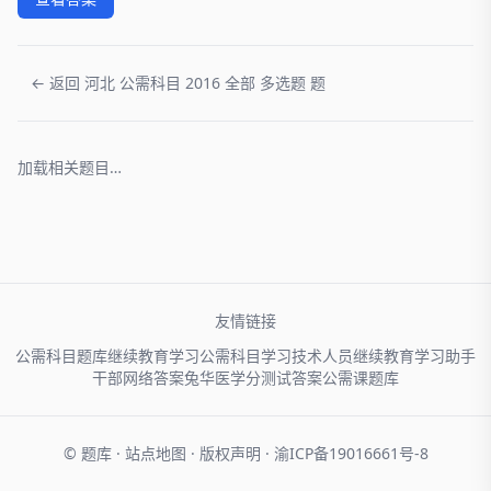
← 返回 河北 公需科目 2016 全部 多选题 题
加载相关题目…
友情链接
公需科目题库
继续教育学习
公需科目学习
技术人员
继续教育学习助手
干部网络
答案兔
华医学分
测试答案
公需课题库
© 题库 ·
站点地图
·
版权声明
·
渝ICP备19016661号-8