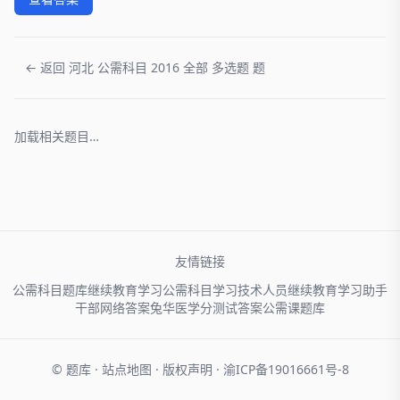
← 返回 河北 公需科目 2016 全部 多选题 题
加载相关题目…
友情链接
公需科目题库
继续教育学习
公需科目学习
技术人员
继续教育学习助手
干部网络
答案兔
华医学分
测试答案
公需课题库
© 题库 ·
站点地图
·
版权声明
·
渝ICP备19016661号-8