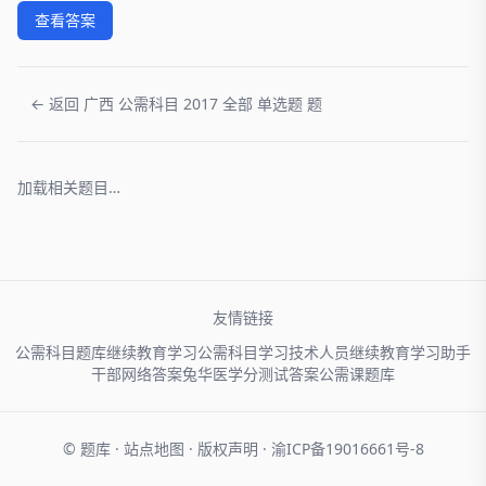
查看答案
← 返回 广西 公需科目 2017 全部 单选题 题
加载相关题目…
友情链接
公需科目题库
继续教育学习
公需科目学习
技术人员
继续教育学习助手
干部网络
答案兔
华医学分
测试答案
公需课题库
© 题库 ·
站点地图
·
版权声明
·
渝ICP备19016661号-8