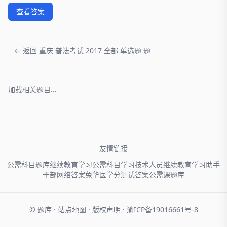
查看答案
← 返回 重庆 普法考试 2017 全部 单选题 题
加载相关题目…
友情链接
公需科目题库
继续教育学习
公需科目学习
技术人员
继续教育学习助手
干部网络
答案兔
华医学分
测试答案
公需课题库
© 题库 ·
站点地图
·
版权声明
·
渝ICP备19016661号-8