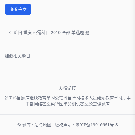
查看答案
← 返回 重庆 公需科目 2010 全部 单选题 题
加载相关题目…
友情链接
公需科目题库
继续教育学习
公需科目学习
技术人员
继续教育学习助手
干部网络
答案兔
华医学分
测试答案
公需课题库
© 题库 ·
站点地图
·
版权声明
·
渝ICP备19016661号-8