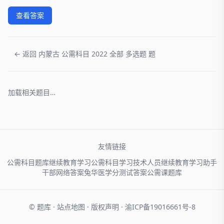
查看答案
← 返回 内蒙古 公需科目 2022 全部 多选题 题
加载相关题目…
友情链接
公需科目题库
继续教育学习
公需科目学习
技术人员
继续教育学习助手
干部网络
答案兔
华医学分
测试答案
公需课题库
© 题库 ·
站点地图
·
版权声明
·
渝ICP备19016661号-8