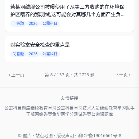
若某羽绒服公司被曝使用了从第三方收购的在环境保
护区喂养的鹅羽绒,这可能会对其哪几个方面产生负面
影响?
问答题
2026
公需科目
对实验室安全检查的重点是
问答题
2026
公需科目
‹ 上一页
第 8 / 137 页 · 共 2723 题
下一页 ›
友情链接
公需科目题库
继续教育学习
公需科目学习
技术人员
继续教育学习助手
干部网络
答案兔
华医学分
测试答案
公需课题库
© 题库 ·
站点地图
·
版权声明
·
渝ICP备19016661号-8