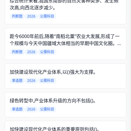
综合统计来看,我国东南部的自然灾害种类多、发生频
次高,向西北逐步减少。
判断题
2026
公需科目
距今6000年前后,随着“南稻北粟”农业大发展,形成了一
个规模与今天中国疆域大体相当的早期中国文化圈。
这个庞大的文化共同体为夏商周乃至秦汉以后的中国
判断题
2026
公需科目
奠定了基础,标志着“早期中华文化圈”或者“文化上的早
期中国”开始形成,也意味着中华民族的起源。
加快建设现代化产业体系,以()强大为支撑。
单选题
2026
公需科目
绿色转型中,产业体系升级的方向不包括()。
单选题
2026
公需科目
加快建设现代化产业体系的重要原则包括()。