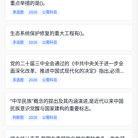
重点举措的是()。
单选题
2026
公需科目
生态系统保护修复的重大工程有()。
多选题
2026
公需科目
党的二十届三中全会通过的《中共中央关于进一步全
面深化改革、推进中国式现代化的决定》指出,必须全
面贯彻实施宪法,维护宪法权威,协同推进()各环节改革,
多选题
2026
公需科目
健全法律面前人人平等保障机制,弘扬社会主义法治精
神,维护社会公平正义,全面推进国家各方面工作法治
化。
“中华民族”概念的提出及其内涵演进,是近代以来中国
民族意识觉醒与国家建构的重要标志。
判断题
2026
公需科目