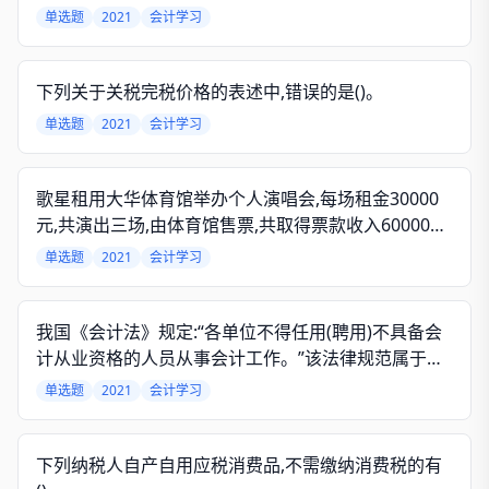
单选题
2021
会计学习
下列关于关税完税价格的表述中,错误的是()。
单选题
2021
会计学习
歌星租用大华体育馆举办个人演唱会,每场租金30000
元,共演出三场,由体育馆售票,共取得票款收入600000
元,按票款收入的2%向歌星经纪人支付佣金。营业税税
单选题
2021
会计学习
率为3%。体育馆应为该歌星代扣代缴的营业税税额为
()元。
我国《会计法》规定:“各单位不得任用(聘用)不具备会
计从业资格的人员从事会计工作。”该法律规范属于
()。
单选题
2021
会计学习
下列纳税人自产自用应税消费品,不需缴纳消费税的有