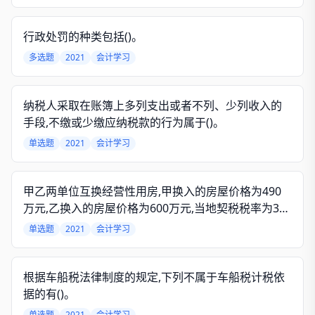
已知当地娱乐业适用营业税税率为15%。该音乐茶座3
月份应缴纳的营业税税额为()万元。
行政处罚的种类包括()。
多选题
2021
会计学习
纳税人采取在账簿上多列支出或者不列、少列收入的
手段,不缴或少缴应纳税款的行为属于()。
单选题
2021
会计学习
甲乙两单位互换经营性用房,甲换入的房屋价格为490
万元,乙换入的房屋价格为600万元,当地契税税率为3%,
则对契税的缴纳说法正确的是()。
单选题
2021
会计学习
根据车船税法律制度的规定,下列不属于车船税计税依
据的有()。
单选题
2021
会计学习