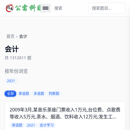
搜索
首页
›
会计
会计
共 1312611 题
按年份浏览
2021
全部
单选题
多选题
判断题
2009年3月,某音乐茶座门票收入1万元,台位费、点歌费
等收入5万元,茶水、烟酒、饮料收入12万元;发生工资
性支出1.8万元,水电费以及购买烟酒等支出3.6万元。
单选题
2021
会计学习